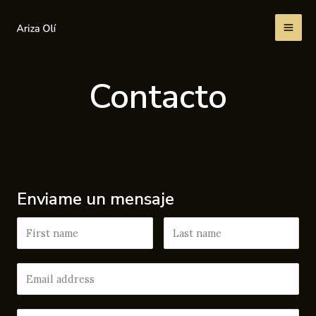
Ir
al
MA
contenido
ME
Contacto
Enviame un mensaje